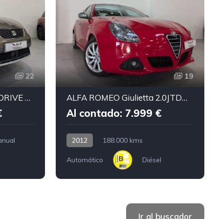
22
19
SEAT León ST 2.0 TDI 4DRIVE XPERIENCE
ALFA ROMEO Giulietta 2.0JTDm 170 TCT
€
Al contado: 7.999 €
anual
2012
188.000 kms
Automático
Diésel
Ir al buscador