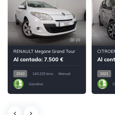
20
RENAULT Megane Grand Tour
CITROE
Al contado: 7.500 €
Al con
2010
140.203 kms
Manual
2021
Gasolina
D