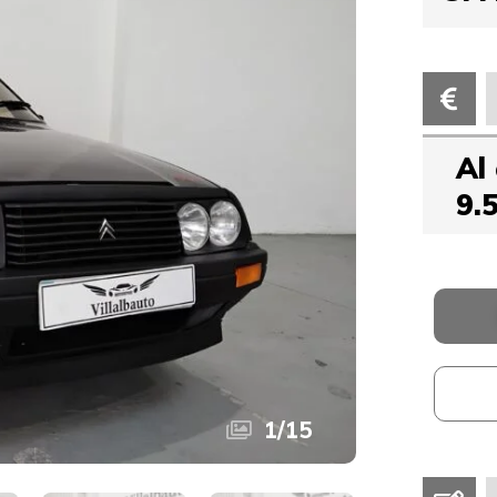
Al
9.
1
/
15