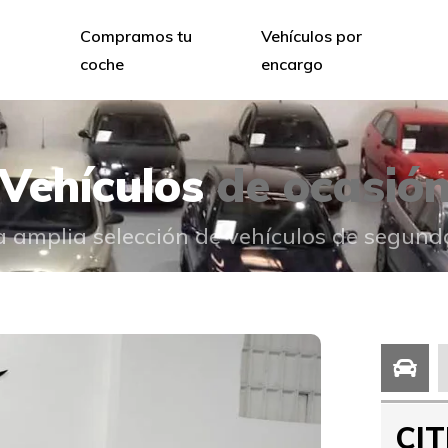
Compramos tu
Vehículos por
coche
encargo
Vehículos
de ocasió
 amplia selección de vehículos de segun
CIT