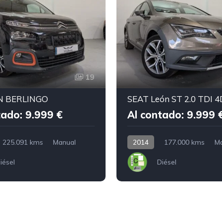
19
N BERLINGO
tado: 9.999 €
Al contado: 9.999 
225.091 kms
Manual
2014
177.000 kms
M
iésel
Diésel