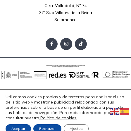
Ctra. Valladolid, Nº 74

37184 • Villares de la Reina

Salamanca
Aviso Legal
Política de Privacidad
Política de Cookies
Utilizamos cookies propias y de terceros para analizar el uso
Accesibilidad
del sitio web y mostrarle publicidad relacionada con sus
Copyright © 2025. Todos los derechos reservados.
preferencias sobre la base de un perfil elaborado a partir de
sus hábitos de navegación. Para más información puedes
consultar nuestra
Política de cookies.
Diseño
Aceptar
Rechazar
Ajustes