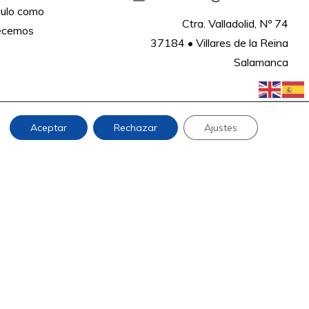
culo como
Ctra. Valladolid, Nº 74

recemos
37184 • Villares de la Reina

Salamanca
Aceptar
Rechazar
Ajustes