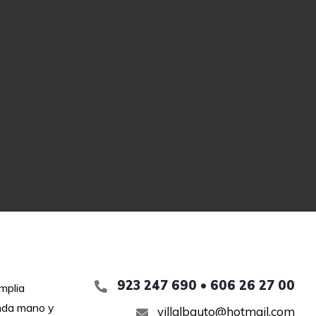
923 247 690 • 606 26 27 00
mplia
unda mano y
villalbauto@hotmail.com