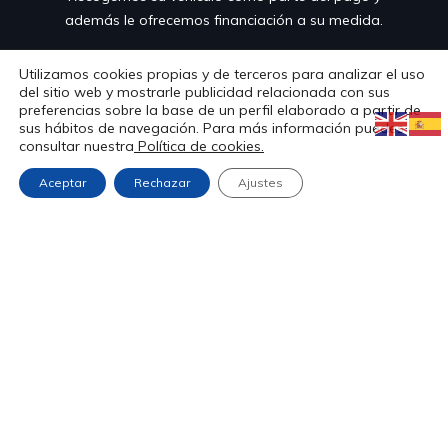
además le ofrecemos financiación a su medida.
923
247 690 • 606 26 27 00
Utilizamos cookies propias y de terceros para analizar el uso
del sitio web y mostrarle publicidad relacionada con sus
preferencias sobre la base de un perfil elaborado a partir de
villalbauto@hotmail.com
sus hábitos de navegación. Para más información puedes
consultar nuestra
Política de cookies.
Ctra. Valladolid, Nº 74

Aceptar
Rechazar
Ajustes
37184 • Villares de la Reina

Salamanca
Vehículos de ocasión
Compramos tu coche
Vehículos por encargo
Contacto