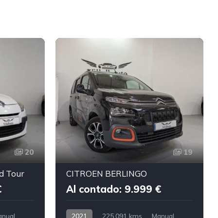
20
19
d Tour
CITROEN BERLINGO
€
Al contado: 9.999 €
anual
2021
225.091 kms
Manual