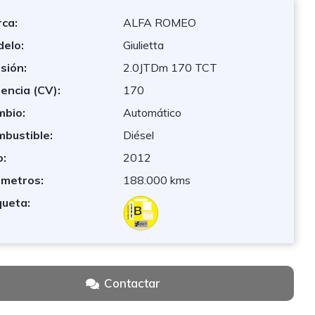
ca:
ALFA ROMEO
elo:
Giulietta
sión:
2.0JTDm 170 TCT
encia (CV):
170
bio:
Automático
bustible:
Diésel
:
2012
ómetros:
188.000 kms
queta:
Contactar