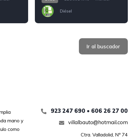
Diésel
Ir al buscador
923 247 690 • 606 26 27 00
mplia
unda mano y
villalbauto@hotmail.com
culo como
Ctra. Valladolid, Nº 74
