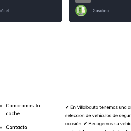
iésel
Gasolina
Compramos tu
✔︎ En Villalbauto tenemos una a
coche
selección de vehículos de seg
ocasión. ✔︎ Recogemos su vehí
Contacto