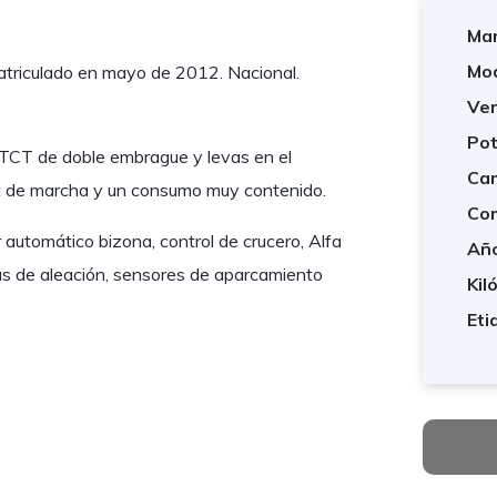
Mar
Mod
atriculado en mayo de 2012. Nacional.
Ver
Pot
TCT de doble embrague y levas en el
Cam
rt de marcha y un consumo muy contenido.
Com
automático bizona, control de crucero, Alfa
Año
as de aleación, sensores de aparcamiento
Kil
Eti