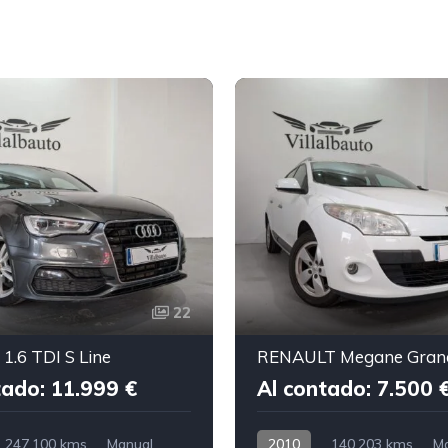
22
1.6 TDI S Line
RENAULT Megane Gran
tado: 11.999 €
Al contado: 7.500 
247.100 kms
Manual
2010
140.203 kms
M