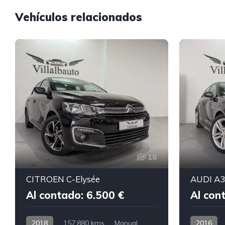
Vehículos relacionados
18
CITROEN C-Elysée
AUDI A3 
Al contado: 6.500 €
Al con
2018
157.880 kms
Manual
2016