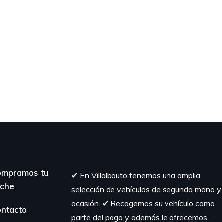
ompramos tu
✔︎ En Villalbauto tenemos una amplia
che
selección de vehículos de segunda mano y
ocasión. ✔︎ Recogemos su vehículo como
ntacto
parte del pago y además le ofrecemos