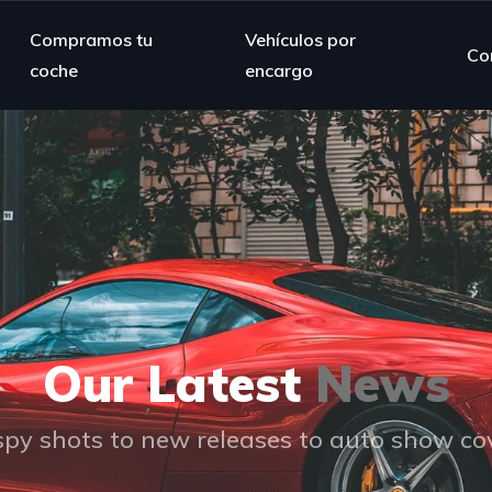
Compramos tu
Vehículos por
Co
coche
encargo
Our Latest
News
py shots to new releases to auto show c