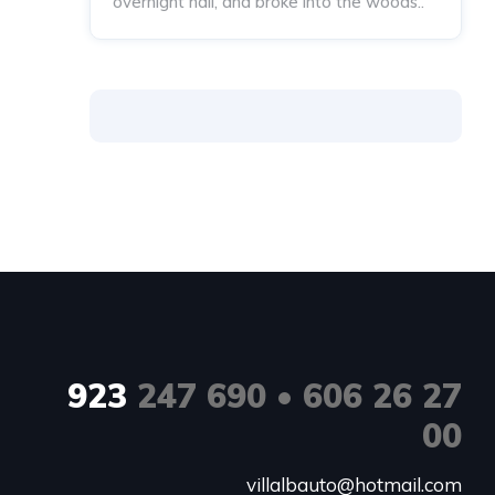
overnight hail, and broke into the woods..
923
247 690 • 606 26 27
00
villalbauto@hotmail.com