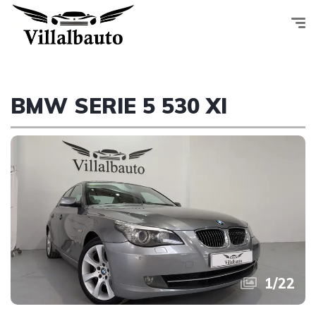
BMW SERIE 5 530 XI
1
/
22