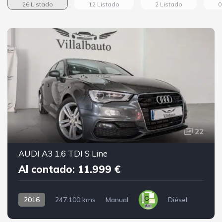
26 Listado
12 Listado
2 Listado
0
22
AUDI A3 1.6 TDI S Line
Al contado: 11.999 €
2016
247.100 kms
Manual
Diésel