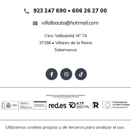
923 247 690 • 606 26 27 00
villalbauto@hotmail.com
Ctra. Valladolid, Nº 74

37184 • Villares de la Reina

Salamanca
Aviso Legal
Política de Privacidad
Política de Cookies
Utilizamos cookies propias y de terceros para analizar el uso
Accesibilidad