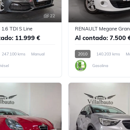
22
1.6 TDI S Line
RENAULT Megane Gran
tado: 11.999 €
Al contado: 7.500 
247.100 kms
Manual
2010
140.203 kms
M
iésel
Gasolina