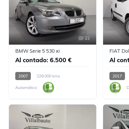
22
BMW Serie 5 530 xi
FIAT Do
Al contado: 6.500 €
Al con
2007
328.000 kms
2017
Automático
D