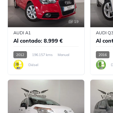
19
AUDI A1
AUDI Q
Al contado: 8.999 €
Al con
2012
196.157 kms
Manual
2016
Diésel
D