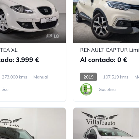
18
TEA XL
RENAULT CAPTUR Limi
tado: 3.999 €
Al contado: 0 €
273.000 kms
Manual
2019
107.519 kms
M
iésel
Gasolina