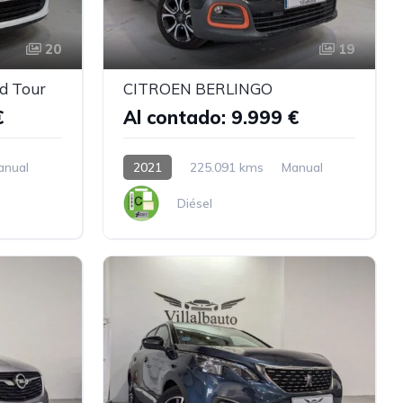
20
19
d Tour
CITROEN BERLINGO
€
Al contado: 9.999 €
anual
2021
225.091 kms
Manual
Diésel