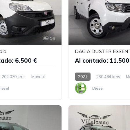
16
blo
tado: 6.500 €
Al contado: 11.500
202.070 kms
Manual
2021
230.464 kms
M
iésel
Diésel