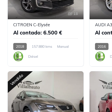
18
CITROEN C-Elysée
AUDI A3 
Al contado: 6.500 €
Al con
2018
157.880 kms
Manual
2016
Diésel
D
Vendido