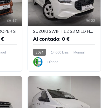
17
22
OOPER S
SUZUKI SWIFT 1.2 S3 MILD HYBRID
 €
Al contado: 0 €
nual
2024
14.000 kms
Manual
Híbrido