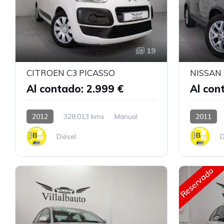
19
CITROEN C3 PICASSO
NISSAN X
Al contado: 2.999 €
Al con
2012
328.013 kms
Manual
2011
Diésel
D
Reservado