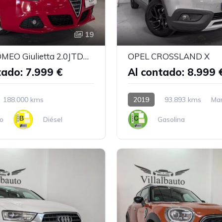
19
ALFA ROMEO Giulietta 2.0JTDm 170 TCT
OPEL CROSSLAND X
tado: 7.999 €
Al contado: 8.999 
188.000 kms
2019
93.893 kms
Ma
o
Diésel
Gasolina