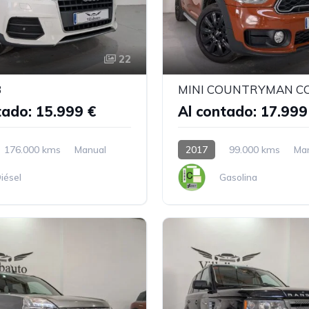
22
3
MINI COUNTRYMAN C
tado: 15.999 €
Al contado: 17.999
176.000 kms
Manual
2017
99.000 kms
Ma
iésel
Gasolina