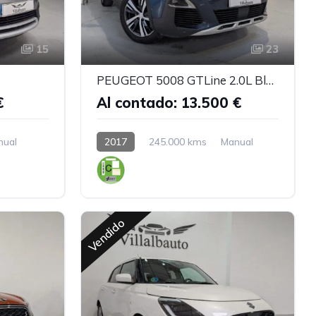
15
23
PEUGEOT 5008 GTLine 2.0L BlueHDi
€
Al contado: 13.500 €
nual
2017
245.000 kms
Manual
Vendido