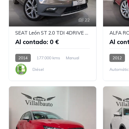
22
SEAT León ST 2.0 TDI 4DRIVE XPERIENCE
Al contado: 0 €
Al con
2014
177.000 kms
Manual
2012
Diésel
Automátic