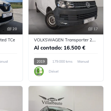
20
17
ted TCe
VOLKSWAGEN Transporter 2.0 TDI FURGÓN
Al contado: 16.500 €
anual
2019
179.000 kms
Manual
Diésel