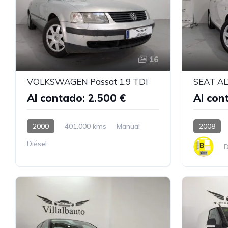
16
VOLKSWAGEN Passat 1.9 TDI
SEAT AL
Al contado: 2.500 €
Al con
2000
401.000 kms
Manual
2008
Diésel
D