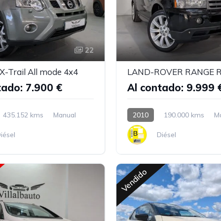
22
-Trail All mode 4x4
tado: 7.900 €
Al contado: 9.999 
435.152 kms
Manual
2010
190.000 kms
M
iésel
Diésel
Vendido