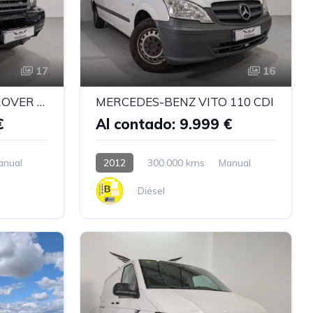
17
16
LAND-ROVER RANGE ROVER SPORT 2.7 TD HSE
MERCEDES-BENZ VITO 110 CDI
€
Al contado: 9.999 €
anual
2012
300.000 kms
Manual
Diésel