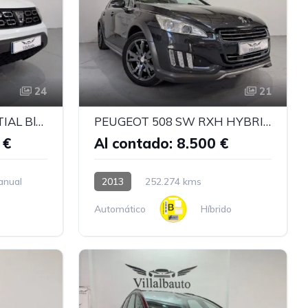
24
21
DACIA DUSTER ESSENTIAL Blue dCi 115Cv 4x4
PEUGEOT 508 SW RXH HYBRID
 €
Al contado: 8.500 €
anual
2013
252.274 kms
Automático
Híbrido